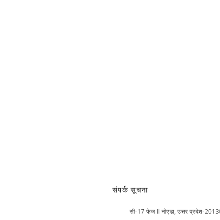
Heading 6
DAY MART
Karikkamkula
Karikkamkulam Day
Calicut
संपर्क सूचना
सी-17 फेज II नोएडा,
उत्तर प्रदेश-201