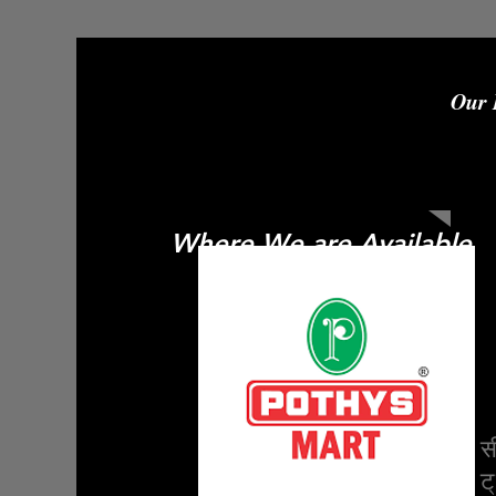
Our 
A2 पुनः 
-6820
Where We are Available
स
ट